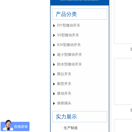
产品分类
DV型微动开关
SS型微动开关
KW型微动开关
超小型微动开关
防水型微动开关
限位开关
船型开关
拨动开关
插座插头
实力展示
生产制造