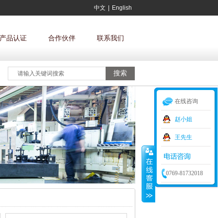
中文
|
English
产品认证
合作伙伴
联系我们
在线咨询
赵小姐
王先生
0769-81732018