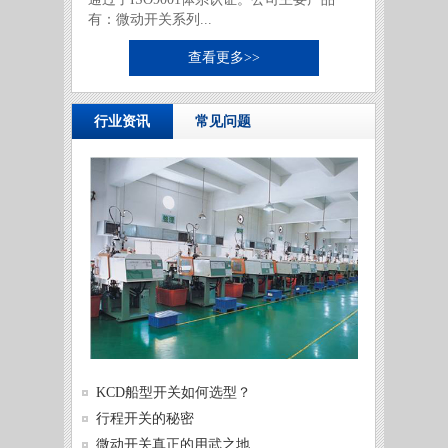
有：微动开关系列...
查看更多>>
行业资讯
常见问题
供需两
KCD船型开关如何选型？
发展
微动开
行程开关的秘密
微动开
微动开关真正的用武之地