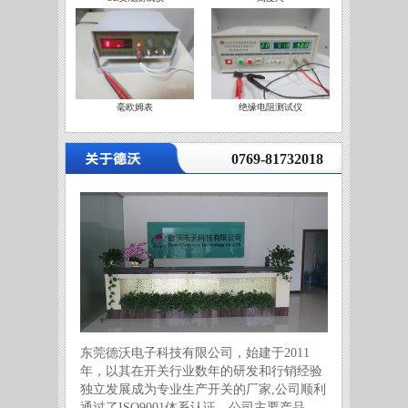
毫欧姆表
绝缘电阻测试仪
营
0769-81732018
东莞德沃电子科技有限公司，始建于2011
年，以其在开关行业数年的研发和行销经验
独立发展成为专业生产开关的厂家,公司顺利
通过了ISO9001体系认证。公司主要产品