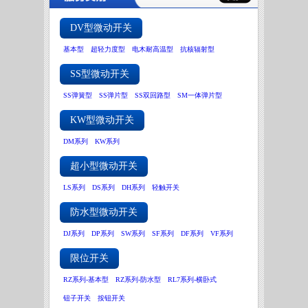
DV型微动开关
基本型
超轻力度型
电木耐高温型
抗核辐射型
SS型微动开关
SS弹簧型
SS弹片型
SS双回路型
SM一体弹片型
KW型微动开关
DM系列
KW系列
超小型微动开关
LS系列
DS系列
DH系列
轻触开关
防水型微动开关
DJ系列
DP系列
SW系列
SF系列
DF系列
VF系列
限位开关
RZ系列-基本型
RZ系列-防水型
RL7系列-横卧式
钮子开关
按钮开关