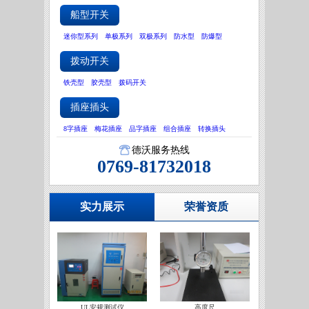
船型开关
迷你型系列
单极系列
双极系列
防水型
防爆型
拨动开关
铁壳型
胶壳型
拨码开关
插座插头
8字插座
梅花插座
品字插座
组合插座
转换插头
德沃服务热线
0769-81732018
实力展示
荣誉资质
UL安规测试仪
高度尺
IATF16