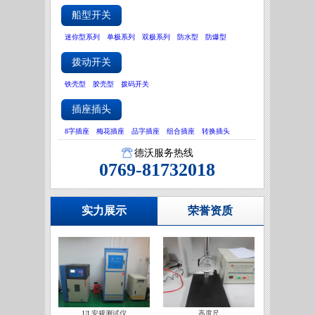
船型开关
迷你型系列
单极系列
双极系列
防水型
防爆型
拨动开关
铁壳型
胶壳型
拨码开关
插座插头
8字插座
梅花插座
品字插座
组合插座
转换插头
德沃服务热线
0769-81732018
实力展示
荣誉资质
UL安规测试仪
高度尺
IATF16