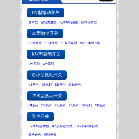
DV型微动开关
基本型
超轻力度型
电木耐高温型
抗核辐射型
SS型微动开关
SS弹簧型
SS弹片型
SS双回路型
SM一体弹片型
KW型微动开关
DM系列
KW系列
超小型微动开关
LS系列
DS系列
DH系列
轻触开关
防水型微动开关
DJ系列
DP系列
SW系列
SF系列
DF系列
VF系列
限位开关
RZ系列-基本型
RZ系列-防水型
RL7系列-横卧式
钮子开关
按钮开关