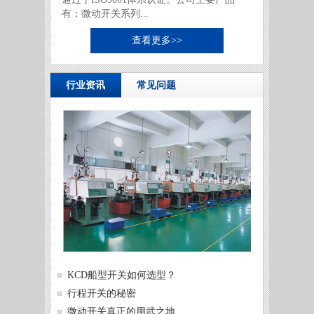
有：微动开关系列...
查看更多>>
行业资讯
常见问题
供需两
KCD船型开关如何选型？
发展
微动开
行程开关的秘密
微动开
微动开关真正的用武之地