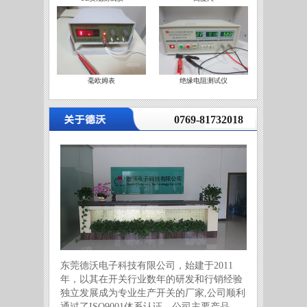
毫欧姆表
绝缘电阻测试仪
营
0769-81732018
东莞德沃电子科技有限公司，始建于2011
年，以其在开关行业数年的研发和行销经验
独立发展成为专业生产开关的厂家,公司顺利
通过了ISO9001体系认证。公司主要产品