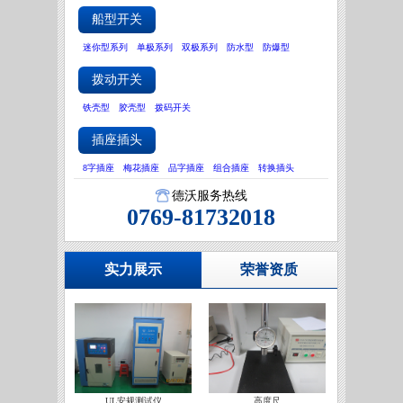
船型开关
迷你型系列
单极系列
双极系列
防水型
防爆型
拨动开关
铁壳型
胶壳型
拨码开关
插座插头
8字插座
梅花插座
品字插座
组合插座
转换插头
德沃服务热线
0769-81732018
实力展示
荣誉资质
UL安规测试仪
高度尺
IATF16