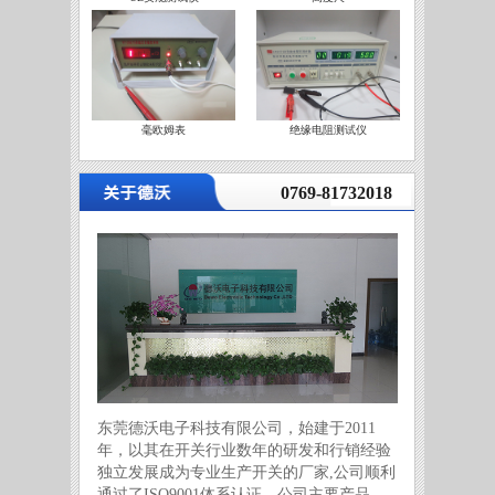
毫欧姆表
绝缘电阻测试仪
营
0769-81732018
东莞德沃电子科技有限公司，始建于2011
年，以其在开关行业数年的研发和行销经验
独立发展成为专业生产开关的厂家,公司顺利
通过了ISO9001体系认证。公司主要产品