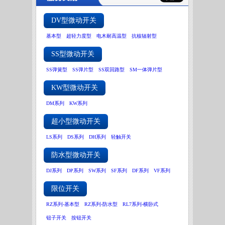
DV型微动开关
基本型
超轻力度型
电木耐高温型
抗核辐射型
SS型微动开关
SS弹簧型
SS弹片型
SS双回路型
SM一体弹片型
KW型微动开关
DM系列
KW系列
超小型微动开关
LS系列
DS系列
DH系列
轻触开关
防水型微动开关
DJ系列
DP系列
SW系列
SF系列
DF系列
VF系列
限位开关
RZ系列-基本型
RZ系列-防水型
RL7系列-横卧式
钮子开关
按钮开关