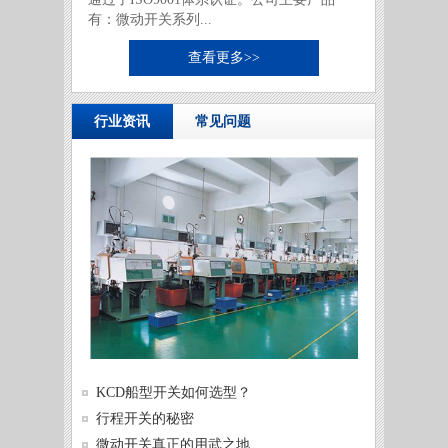
有：微动开关系列...
查看更多>>
行业资讯
常见问题
供需两
KCD船型开关如何选型？
发展
微动开
行程开关的秘密
微动开
微动开关真正的用武之地