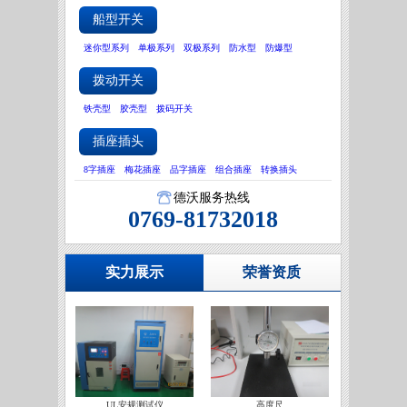
船型开关
迷你型系列
单极系列
双极系列
防水型
防爆型
拨动开关
铁壳型
胶壳型
拨码开关
插座插头
8字插座
梅花插座
品字插座
组合插座
转换插头
德沃服务热线
0769-81732018
实力展示
荣誉资质
UL安规测试仪
高度尺
IATF16