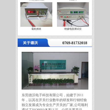
毫欧姆表
绝缘电阻测试仪
营
0769-81732018
东莞德沃电子科技有限公司，始建于2011
年，以其在开关行业数年的研发和行销经验
独立发展成为专业生产开关的厂家,公司顺利
通过了ISO9001体系认证。公司主要产品