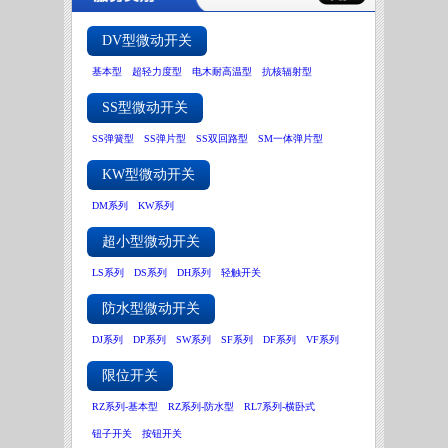
DV型微动开关
基本型
超轻力度型
电木耐高温型
抗核辐射型
SS型微动开关
SS弹簧型
SS弹片型
SS双回路型
SM一体弹片型
KW型微动开关
DM系列
KW系列
超小型微动开关
LS系列
DS系列
DH系列
轻触开关
防水型微动开关
DJ系列
DP系列
SW系列
SF系列
DF系列
VF系列
限位开关
RZ系列-基本型
RZ系列-防水型
RL7系列-横卧式
钮子开关
按钮开关