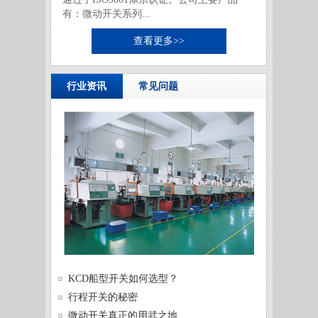
有：微动开关系列...
查看更多>>
行业资讯
常见问题
供需两
KCD船型开关如何选型？
发展
微动开
行程开关的秘密
微动开
微动开关真正的用武之地