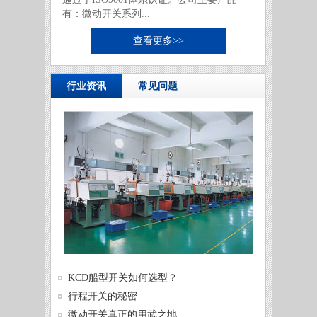
有：微动开关系列...
查看更多>>
行业资讯
常见问题
供需两
KCD船型开关如何选型？
发展
微动开
行程开关的秘密
微动开
微动开关真正的用武之地