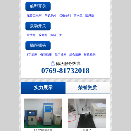
船型开关
迷你型系列
单极系列
双极系列
防水型
防爆型
拨动开关
铁壳型
胶壳型
拨码开关
插座插头
8字插座
梅花插座
品字插座
组合插座
转换插头
德沃服务热线
0769-81732018
实力展示
荣誉资质
UL安规测试仪
高度尺
IATF16