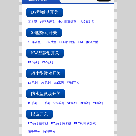
DV型微动开关
基本型
超轻力度型
电木耐高温型
抗核辐射型
SS型微动开关
SS弹簧型
SS弹片型
SS双回路型
SM一体弹片型
KW型微动开关
DM系列
KW系列
超小型微动开关
LS系列
DS系列
DH系列
轻触开关
防水型微动开关
DJ系列
DP系列
SW系列
SF系列
DF系列
VF系列
限位开关
RZ系列-基本型
RZ系列-防水型
RL7系列-横卧式
钮子开关
按钮开关