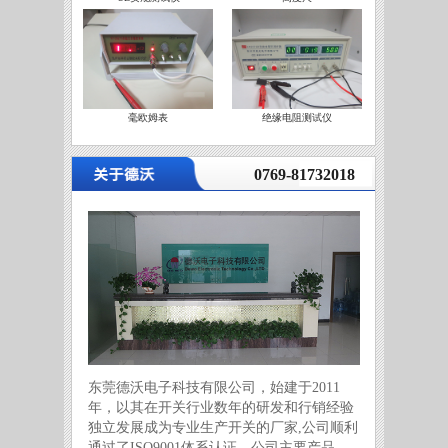
毫欧姆表
绝缘电阻测试仪
营
0769-81732018
东莞德沃电子科技有限公司，始建于2011
年，以其在开关行业数年的研发和行销经验
独立发展成为专业生产开关的厂家,公司顺利
通过了ISO9001体系认证。公司主要产品