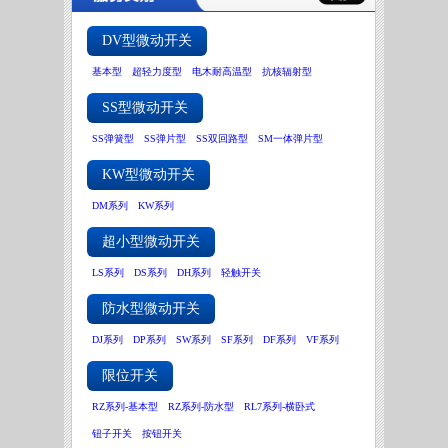
DV型微动开关
基本型
超轻力度型
电木耐高温型
抗核辐射型
SS型微动开关
SS弹簧型
SS弹片型
SS双回路型
SM一体弹片型
KW型微动开关
DM系列
KW系列
超小型微动开关
LS系列
DS系列
DH系列
轻触开关
防水型微动开关
DJ系列
DP系列
SW系列
SF系列
DF系列
VF系列
限位开关
RZ系列-基本型
RZ系列-防水型
RL7系列-横卧式
钮子开关
按钮开关