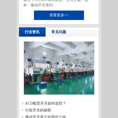
有：微动开关系列...
查看更多>>
行业资讯
常见问题
供需两
KCD船型开关如何选型？
发展
微动开
行程开关的秘密
微动开
微动开关真正的用武之地