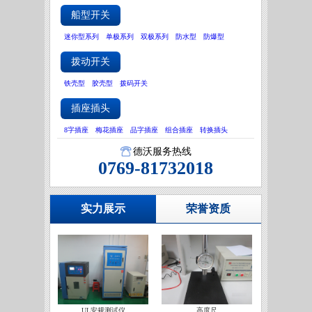
船型开关
迷你型系列
单极系列
双极系列
防水型
防爆型
拨动开关
铁壳型
胶壳型
拨码开关
插座插头
8字插座
梅花插座
品字插座
组合插座
转换插头
德沃服务热线
0769-81732018
实力展示
荣誉资质
UL安规测试仪
高度尺
IATF16